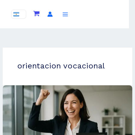
Ir
al
contenido
orientacion vocacional