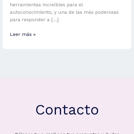
herramientas increíbles para el
autoconocimiento, y una de las más poderosas
para responder a […]
Tu
Leer más »
Brújula
Profesional
en
las
Estrellas:
¡Descubre
tu
Medio
Cielo!
Contacto